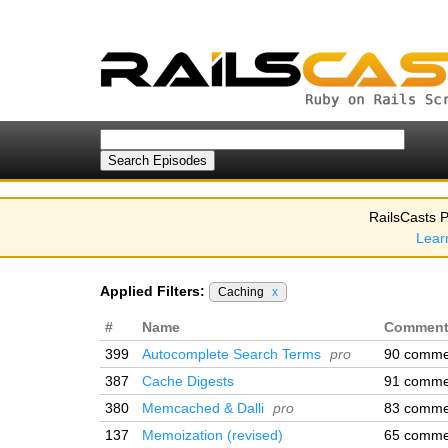
RailsCasts P
Lear
Applied Filters:
Caching
x
#
Name
Comment
399
Autocomplete Search Terms
pro
90 comme
387
Cache Digests
91 comme
380
Memcached & Dalli
pro
83 comme
137
Memoization (revised)
65 comme