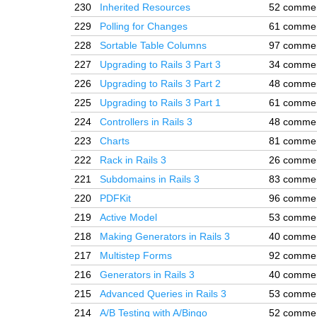
230
Inherited Resources
52 comme
229
Polling for Changes
61 comme
228
Sortable Table Columns
97 comme
227
Upgrading to Rails 3 Part 3
34 comme
226
Upgrading to Rails 3 Part 2
48 comme
225
Upgrading to Rails 3 Part 1
61 comme
224
Controllers in Rails 3
48 comme
223
Charts
81 comme
222
Rack in Rails 3
26 comme
221
Subdomains in Rails 3
83 comme
220
PDFKit
96 comme
219
Active Model
53 comme
218
Making Generators in Rails 3
40 comme
217
Multistep Forms
92 comme
216
Generators in Rails 3
40 comme
215
Advanced Queries in Rails 3
53 comme
214
A/B Testing with A/Bingo
52 comme