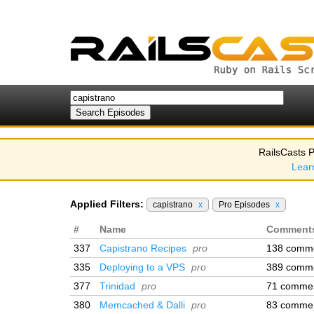
RailsCasts P
Lear
Applied Filters:
capistrano
x
Pro Episodes
x
#
Name
Comment
337
Capistrano Recipes
pro
138 comm
335
Deploying to a VPS
pro
389 comm
377
Trinidad
pro
71 comme
380
Memcached & Dalli
pro
83 comme