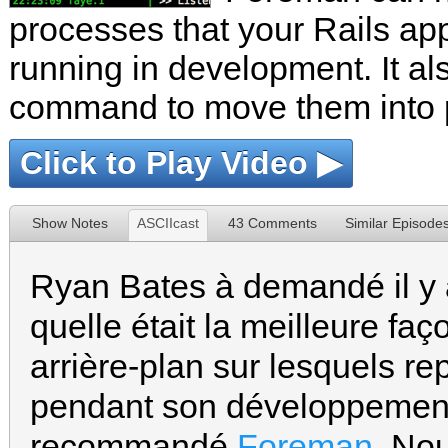
processes that your Rails a
running in development. It al
command to move them into 
Click to Play Video ▶
Show Notes
ASCIIcast
43 Comments
Similar Episode
Ryan Bates à demandé il y a
quelle était la meilleure fa
arrière-plan sur lesquels re
pendant son développement
recommandé
Foreman
. No