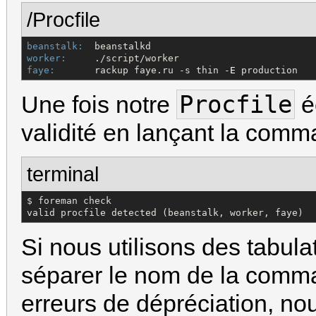
/Procfile
beanstalk:
worker:
faye:
       rackup faye.ru -s thin -
E
 production
Procfile
Une fois notre
éc
validité en lançant la com
terminal
$ foreman check

valid procfile detected (beanstalk, worker, faye)
Si nous utilisons des tabula
séparer le nom de la comma
erreurs de dépréciation, n