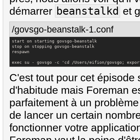
beanstalkd
démarrer
et g
/govsgo-beanstalk-1.conf
start on starting govsgo-beanstalk

stop on stopping govsgo-beanstalk

respawn

exec su - govsgo -c 'cd /Users/eifion/govsgo; expor
C'est tout pour cet épisode 
d'habitude mais Foreman es
parfaitement à un problème
de lancer un certain nombre
fonctionner votre applicati