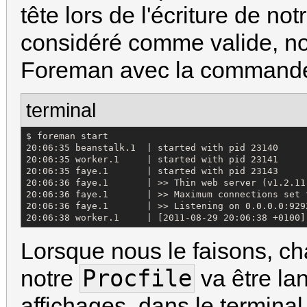
tête lors de l'écriture de not
considéré comme valide, no
Foreman avec la comman
terminal
$ foreman start

20:06:35 beanstalk.1  | started with pid 23140

20:06:35 worker.1     | started with pid 23141

20:06:35 faye.1       | started with pid 23143

20:06:36 faye.1       | >> Thin web server (v1.2.11
20:06:36 faye.1       | >> Maximum connections set t
20:06:36 faye.1       | >> Listening on 0.0.0.0:9292
20:06:38 worker.1     | [2011-08-29 20:06:38 +0100]
Lorsque nous le faisons, c
Procfile
notre
va être lan
affichages, dans le termina