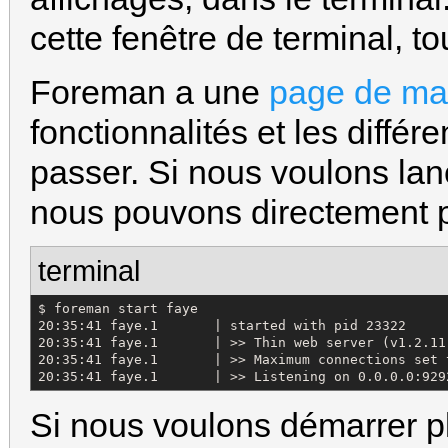
cette fenêtre de terminal, t
Foreman a une
page de ma
fonctionnalités et les différ
passer. Si nous voulons la
nous pouvons directement 
terminal
$ foreman start faye

20:35:41 faye.1       | started with pid 23322

20:35:41 faye.1       | >> Thin web server (v1.2.11
20:35:41 faye.1       | >> Maximum connections set t
20:35:41 faye.1       | >> Listening on 0.0.0.0:929
Si nous voulons démarrer p