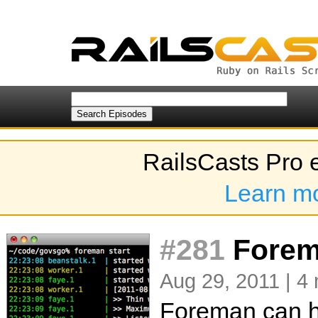
RailsCasts Pro 
Learn m
#281
Fore
Aug 29, 2011 | 4
Foreman can h