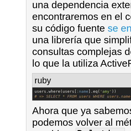
una dependencia exter
encontraremos en el c
su código fuente
se en
una librería que simpl
consultas complejas d
lo que la utiliza Activ
ruby
users.where(users[
:name
].eq(
'
amy
'
# => SELECT * FROM users WHERE users.name
Ahora que ya sabemos
podemos volver al m