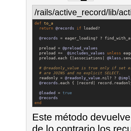
/rails/active_record/lib/ac
def
to_a
return
@records
if
 loaded?

@records
 = eager_loading? ? find_with_a
  preload = 
@preload_values
  preload +=  
@includes_values
unless
 eag
  preload.each {|associations| 
@klass
.sen
# @readonly_value is true only if set e
# are JOINS and no explicit SELECT.
  readonly = 
@readonly_value
.nil? ? 
@impl
@records
.each { |record| record.readonl
@loaded
 = 
true
@records
end
Este método devuelve l
de lo contrario los re