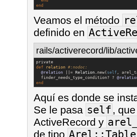
end
end
re
Veamos el método
ActiveR
definido en
rails/activerecord/lib/act
def
relation
#:nodoc:
@relation
 ||= 
Relation
.new(
self
, arel_t
  finder_needs_type_condition? ? 
@relatio
end
Aquí es donde se inst
self
Se le pasa
, que
arel
ActiveRecord y
Arel::Table
de tipo