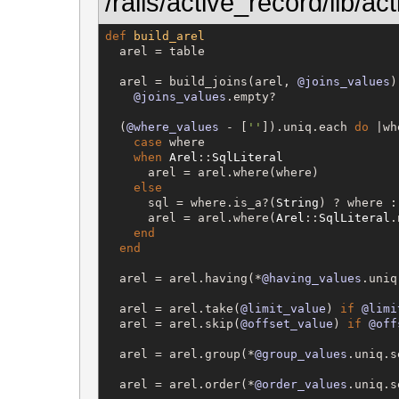
/rails/active_record/lib/a
def
build_arel
  arel = table

  arel = build_joins(arel, 
@joins_values
)
@joins_values
.empty?

  (
@where_values
 - [
'
'
]).uniq.each 
do
 |wh
case
 where

when
Arel
::
SqlLiteral
      arel = arel.where(where)

else
      sql = where.is_a?(
String
) ? where :
      arel = arel.where(
Arel
::
SqlLiteral
.
end
end
  arel = arel.having(*
@having_values
.uniq
  arel = arel.take(
@limit_value
) 
if
@limi
  arel = arel.skip(
@offset_value
) 
if
@off
  arel = arel.group(*
@group_values
.uniq.s
  arel = arel.order(*
@order_values
.uniq.s