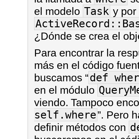
Task
el modelo
y por 
ActiveRecord::Ba
¿Dónde se crea el ob
Para encontrar la res
más en el código fuen
def whe
buscamos “
QueryM
en el módulo
viendo. Tampoco enco
self.where
”. Pero h
d
definir métodos con