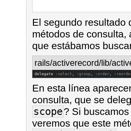
El segundo resultado
métodos de consulta, 
que estábamos busca
rails/activerecord/lib/act
delegate 
:select
, 
:group
, 
:order
, 
:reorde
En esta línea aparece
consulta, que se dele
scope
? Si buscamos 
veremos que este méto