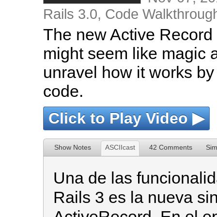
Rails 3.0
,
Code Walkthroug
The new Active Record 
might seem like magic at 
unravel how it works by
code.
Click to Play Video ▶
Show Notes
ASCIIcast
42 Comments
Sim
Una de las funcional
Rails 3 es la nueva si
ActiveRecord. En el ep