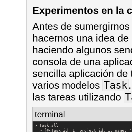
Experimentos en la 
Antes de sumergirnos
hacernos una idea de
haciendo algunos senc
consola de una aplicac
sencilla aplicación de
Task
varios modelos
T
las tareas utilizando
terminal
> Task.all

 => [#<Task id: 1, project_id: 1, name: "