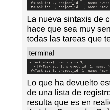
 #<Task id: 2, project_id: 1, name: "weed
 #<Task id: 3, project_id: 1, name: "mow 
La nueva sintaxis de 
hace que sea muy senc
todas las tareas que 
terminal
> Task.where(:priority => 3)

 => [#<Task id: 2, project_id: 1, name: "
 #<Task id: 3, project_id: 1, name: "mow 
Lo que ha devuelto est
de una lista de regist
resulta que es en real