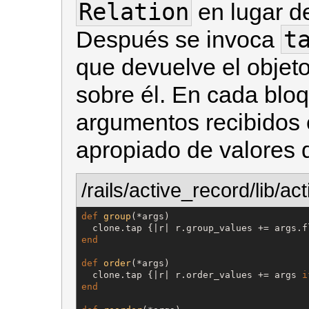
Relation
en lugar de
t
Después se invoca
que devuelve el objeto
sobre él. En cada blo
argumentos recibidos 
apropiado de valores 
/rails/active_record/lib/a
def
group
(*args)

  clone.tap {|r| r.group_values += args.f
end
def
order
(*args)

  clone.tap {|r| r.order_values += args 
i
end