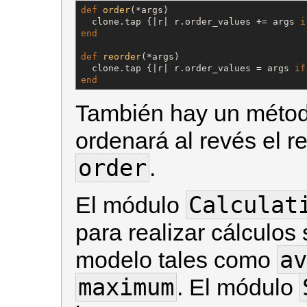
def
order
(*args)

  clone.tap {|r| r.order_values += args 
i
end
def
reorder
(*args)

  clone.tap {|r| r.order_values = args 
if
end
También hay un méto
ordenará al revés el r
order
.
Calculat
El módulo
para realizar cálculos
av
modelo tales como
maximum
. El módulo