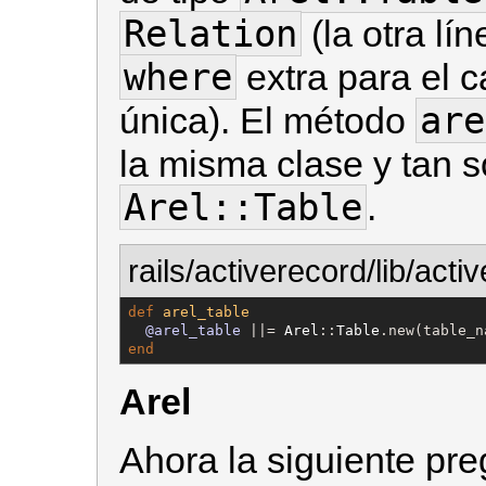
Relation
(la otra lí
where
extra para el c
are
única). El método
la misma clase y tan s
Arel::Table
.
rails/activerecord/lib/act
def
arel_table
@arel_table
 ||= 
Arel
::
Table
end
Arel
Ahora la siguiente pr