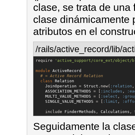
clase, se trata de una
clase dinámicamente p
atributos en el constru
/rails/active_record/lib/ac
require 
'
active_support/core_ext/object/b
module
ActiveRecord
# = Active Record Relation
class
Relation
JoinOperation
 = 
Struct
.new(
:relation
,
ASSOCIATION_METHODS
 = [
:includes
, 
:ea
MULTI_VALUE_METHODS
 = [
:select
, 
:grou
SINGLE_VALUE_METHODS
 = [
:limit
, 
:offs
    include 
FinderMethods
, 
Calculations
, 
Seguidamente la clase