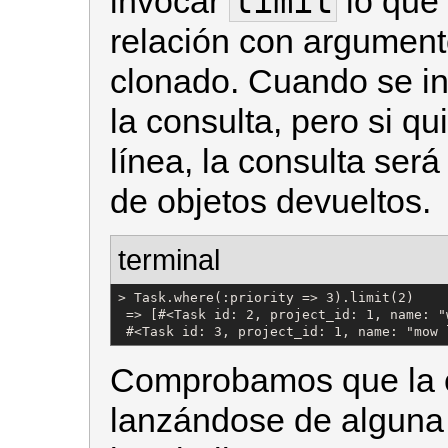
limit
invocar
lo que 
relación con argument
clonado. Cuando se i
la consulta, pero si q
línea, la consulta será
de objetos devueltos.
terminal
> Task.where(:priority => 3).limit(2)

 => [#<Task id: 2, project_id: 1, name: "
 #<Task id: 3, project_id: 1, name: "mow 
Comprobamos que la c
lanzándose de alguna 