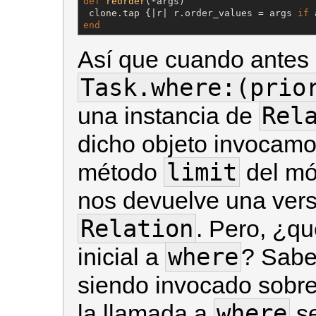
def
reorder
(*args)

 clone.tap {|r| r.order_values = args 
if
end
Así que cuando antes
Task.where:(prio
Rel
una instancia de
dicho objeto invocam
limit
método
del m
nos devuelve una vers
Relation
. Pero, ¿q
where
inicial a
? Sab
siendo invocado sobr
where
la llamada a
se