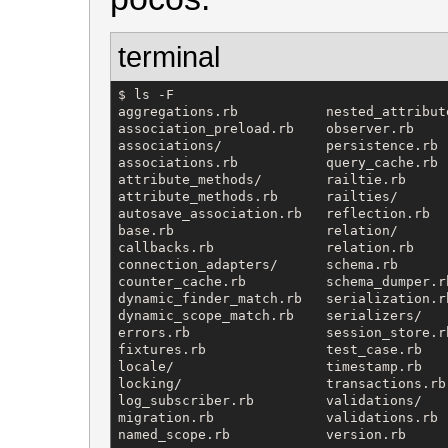
terminal
$ ls -F

aggregations.rb           nested_attribute
association_preload.rb    observer.rb

associations/             persistence.rb

associations.rb           query_cache.rb

attribute_methods/        railtie.rb

attribute_methods.rb      railties/

autosave_association.rb   reflection.rb

base.rb                   relation/

callbacks.rb              relation.rb

connection_adapters/      schema.rb

counter_cache.rb          schema_dumper.rb
dynamic_finder_match.rb   serialization.rb
dynamic_scope_match.rb    serializers/

errors.rb                 session_store.rb
fixtures.rb               test_case.rb

locale/                   timestamp.rb

locking/                  transactions.rb

log_subscriber.rb         validations/

migration.rb              validations.rb

named_scope.rb            version.rb