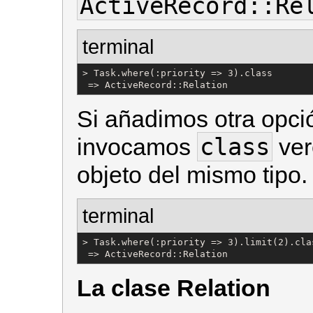
ActiveRecord::Re
terminal
> Task.where(:priority => 3).class

 => ActiveRecord::Relation
Si añadimos otra opció
class
invocamos
ver
objeto del mismo tipo.
terminal
> Task.where(:priority => 3).limit(2).clas
 => ActiveRecord::Relation
La clase Relation