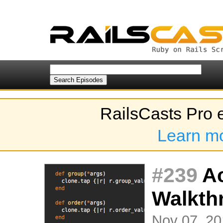
RailsCasts Pro 
Learn m
#239
Ac
Walkth
Nov 07, 20