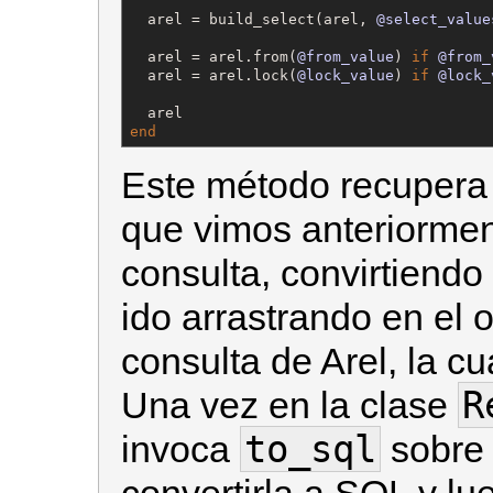
  arel = build_select(arel, 
@select_value
  arel = arel.from(
@from_value
) 
if
@from_
  arel = arel.lock(
@lock_value
) 
if
@lock_
end
Este método recupera 
que vimos anteriormen
consulta, convirtiend
ido arrastrando en el 
consulta de Arel, la c
R
Una vez en la clase
to_sql
invoca
sobre 