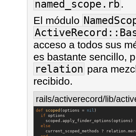
named_scope.rb
.
NamedSco
El módulo
ActiveRecord::Ba
acceso a todos sus m
es bastante sencillo, 
relation
para mezcl
recibido.
rails/activerecord/lib/ac
def
scoped
(options = 
nil
)

if
 options

    scoped.apply_finder_options(options)

else
    current_scoped_methods ? relation.mer