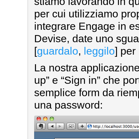
stiamo lavorando in q
per cui utilizziamo pr
integrare Engage in e
Devise, date uno sgua
[
guardalo
,
leggilo
] per
La nostra applicazione
up” e “Sign in” che po
semplice form da riemp
una password: