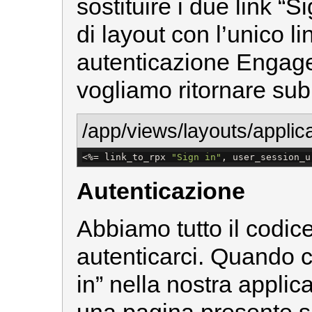
sostituire i due link “S
di layout con l’unico li
autenticazione Engage
vogliamo ritornare sub
/app/views/layouts/applica
<%=
 link_to_rpx 
"
Sign in
"
, user_session_u
Autenticazione
Abbiamo tutto il codic
autenticarci. Quando c
in” nella nostra applic