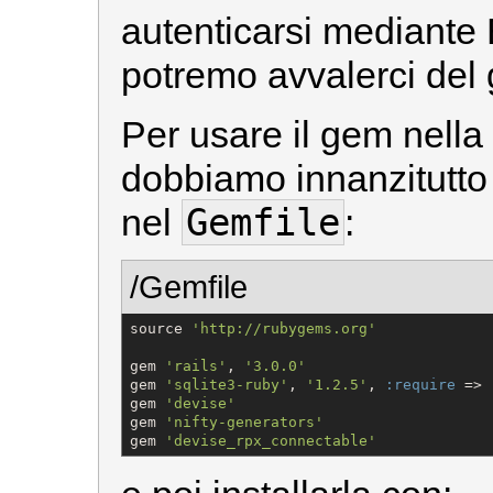
autenticarsi mediante
potremo avvalerci de
Per usare il gem nella
dobbiamo innanzitutto 
Gemfile
nel
:
/Gemfile
source 
'
http://rubygems.org
'
gem 
'
rails
'
, 
'
3.0.0
'
gem 
'
sqlite3-ruby
'
, 
'
1.2.5
'
, 
:require
 => 
gem 
'
devise
'
gem 
'
nifty-generators
'
gem 
'
devise_rpx_connectable
'