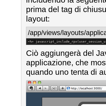
prima del tag di chiusu
layout:
/app/views/layouts/applica
<%=
 javascript_include_rpx(user_session_u
Ciò aggiungerà del Jav
applicazione, che most
quando uno tenta di au