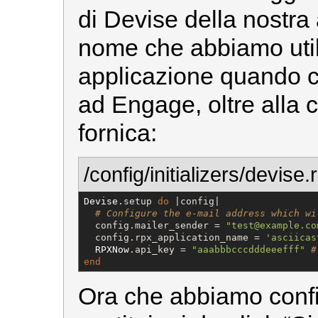
di Devise della nostra 
nome che abbiamo utili
applicazione quando ci
ad Engage, oltre alla c
fornica:
/config/initializers/devise.
Devise
.setup 
do
 |config|

# Configure the e-mail address which wi
  config.mailer_sender = 
"
test@example.co
  config.rpx_application_name = 
'
asciicas
RPXNow
.api_key = 
"
aaabbbcccdddeeefff
"
#
end
Ora che abbiamo confi