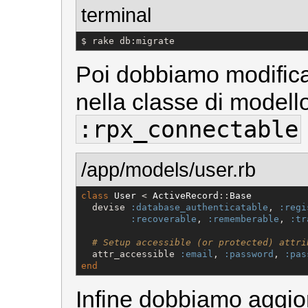
terminal
$ rake db:migrate
Poi dobbiamo modifica
nella classe di modell
:rpx_connectable
/app/models/user.rb
class
User
 < 
ActiveRecord
::
Base
  devise 
:database_authenticatable
, 
:regi
:recoverable
, 
:rememberable
, 
:tr
# Setup accessible (or protected) attri
  attr_accessible 
:email
, 
:password
, 
:pas
end
Infine dobbiamo aggiorn