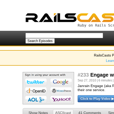
RailsCasts P
Lear
#233
Engage wi
Sep 27, 2010 | 6 minutes 
Janrain Engage (aka R
their one service.
Click to Play Video ▶
Show Notes
ASCIIcast
41 Comments
Sim