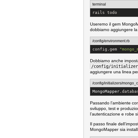
terminal
rails todo
Useremo il gem MongoMap
dobbiamo aggiungere la s
/config/environment.rb
config.gem 
"
mongo_
Dobbiamo anche impostare
/config/initializer
aggiungere una linea p
/config/initializers/mongo_c
MongoMapper
.databa
Passando l’ambiente corr
sviluppo, test e produzi
l’autenticazione e robe s
Il passo finale dell’impo
MongoMapper sia install