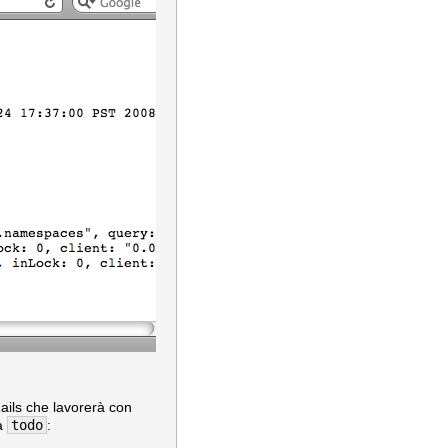
ails che lavorerà con
la
todo
: