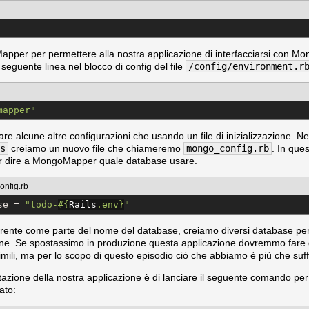
per per permettere alla nostra applicazione di interfacciarsi con Mo
eguente linea nel blocco di config del file
/config/environment.r
mapper
"
 alcune altre configurazioni che usando un file di inizializzazione. Nel
s
creiamo un nuovo file che chiameremo
mongo_config.rb
. In que
er dire a MongoMapper quale database usare.
onfig.rb
se = 
"
todo-
#{
Rails
.env
}
"
ente come parte del nome del database, creiamo diversi database per i
one. Se spostassimo in produzione questa applicazione dovremmo fare d
imili, ma per lo scopo di questo episodio ciò che abbiamo è più che suff
stazione della nostra applicazione è di lanciare il seguente comando per
ato: