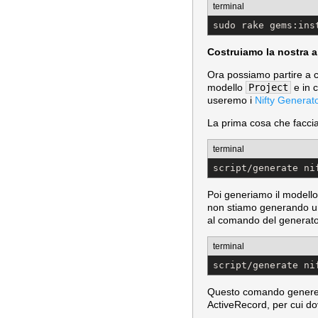
terminal
sudo rake gems:ins
Costruiamo la nostra a
Ora possiamo partire a co
modello
Project
e in 
useremo i
Nifty Generat
La prima cosa che faccia
terminal
script/generate ni
Poi generiamo il modell
non stiamo generando u
al comando del generator
terminal
script/generate ni
Questo comando genererà u
ActiveRecord, per cui d