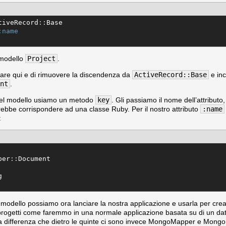
tiveRecord
::
Base
:name
l modello
Project
.
fare qui e di rimuovere la discendenza da
ActiveRecord::Base
e inc
nt
.
ti del modello usiamo un metodo
key
. Gli passiamo il nome dell’attributo
ebbe corrispondere ad una classe Ruby. Per il nostro attributo
:name
:
per
::
Document
g
l modello possiamo ora lanciare la nostra applicazione e usarla per cre
progetti come faremmo in una normale applicazione basata su di un da
la differenza che dietro le quinte ci sono invece MongoMapper e Mong