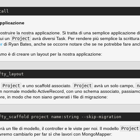
tall
pplicazione
struire la nostra applicazione. Si tratta di una semplice applicazione di
cui un
Project
avrà diversi Task. Per rendere più semplice la scrittura 
or
di Ryan Bates, anche se occorre notare che se ne potrebbe fare an
mo è di creare un layout per la nostra applicazione:
fty_layout
o
Project
e uno scaffold associato.
Project
avrà un solo campo,
n
n normale modello ActiveRecord, con uno schema associato, passiam
e, in modo che non siano generati i file di migrazione:
fty_scaffold project name:string --skip-migration
n file di modello, il controller e le viste per noi. Il modello
Project
ovremo cambiarlo per far sì che lavori con MongoMapper: