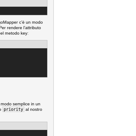
ongoMapper c’è un modo
Per rendere l’attributo
del metodo key:
n modo semplice in un
to
priority
al nostro