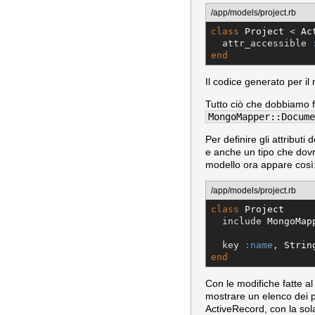
/app/models/project.rb
class
Project
 < 
Ac
  attr_accessible 
end
Il codice generato per i
Tutto ciò che dobbiamo 
MongoMapper::Docume
Per definire gli attribu
e anche un tipo che dovr
modello ora appare così
/app/models/project.rb
class
Project
  include 
MongoMap
  key 
:name
, 
Strin
end
Con le modifiche fatte a
mostrare un elenco dei 
ActiveRecord, con la so