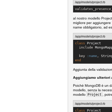
/app/models/project.rb
validates_presence
al nostro modello Proje
migliore per aggiungere l
name obbligatorio, ad 
/app/models/project.rb
class
Project
  include 
MongoMap
  key 
:name
, 
Strin
end
Aggiunta della validazio
Aggiungiamo ulteriori a
Poichè MongoDB è un dat
modello, senza la necess
modello
Project
, pot
/app/models/project.rb
class
Project