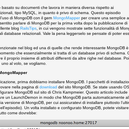
basato su documenti che lavora in maniera diversa rispetto ai
dizionali, tipo MySQL, in quanto è privo di schema. Questo episodio
dell’uso di MongoDB con il gem
MongoMapper
per creare una semplice ap
 sentito parlare di MongoDB per la prima volta dopo la pubblicazione di
llente blog
RailsTips
, in cui vengono mostrate sette funzionalità di 
ali database relazionali. Vale la pena leggerselo se pensate di poter esse
menzionate nel blog ed una di quelle che rende interessante MongoDB è
momento che essenzialmente si tratta di un database privo di schema. Og
il proprio insieme di attributi differenti da altre righe nel database. 
 uno al volo, se vogliamo.
e MongoMapper
licazione, prima dobbiamo installare MongoDB. I pacchetti di installazio
rovare nella pagina di
download
del sito MongoDB. Se state usando OS
figurare MongoDB sul sito di Chris Kampmeier. Questo articolo include u
eare un LaunchDemon in modo che MongoDB parta automaticamente all’av
a versione di MongoDB, per cui assicuratevi di installare piuttosto l’ulti
ll’episodio). Un volta installato e configurato MongoDB, potete visitar
tutto come dovrebbe: