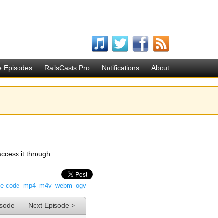
e Episodes
RailsCasts Pro
Notifications
About
ccess it through
ce code
mp4
m4v
webm
ogv
isode
Next Episode >