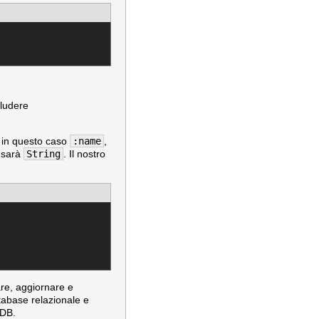
ludere
, in questo caso
:name
,
sarà
String
. Il nostro
are, aggiornare e
tabase relazionale e
oDB.