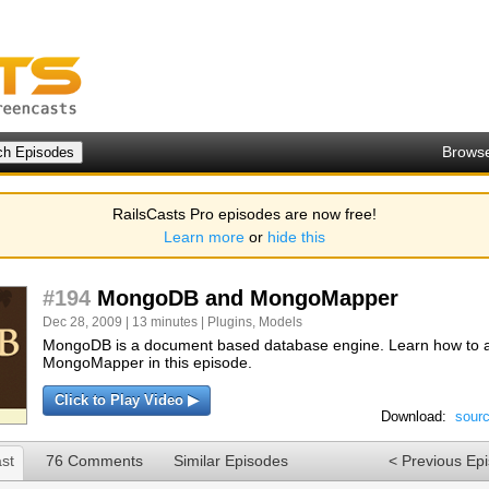
Brows
RailsCasts Pro episodes are now free!
Learn more
or
hide this
#194
MongoDB and MongoMapper
Dec 28, 2009 | 13 minutes |
Plugins
,
Models
MongoDB is a document based database engine. Learn how to a
MongoMapper in this episode.
Click to Play Video ▶
Download:
sour
st
76 Comments
Similar Episodes
< Previous Ep