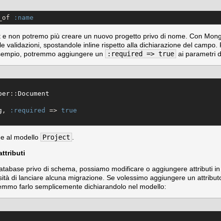
_of 
:name
ct e non potremo più creare un nuovo progetto privo di nome. Con M
e validazioni, spostandole inline rispetto alla dichiarazione del campo. 
esempio, potremmo aggiungere un
:required => true
ai parametri 
per
::
Document
g
, 
:required
 => 
true
ne al modello
Project
.
ttributi
abase privo di schema, possiamo modificare o aggiungere attributi i
ità di lanciare alcuna migrazione. Se volessimo aggiungere un attribu
remmo farlo semplicemente dichiarandolo nel modello: