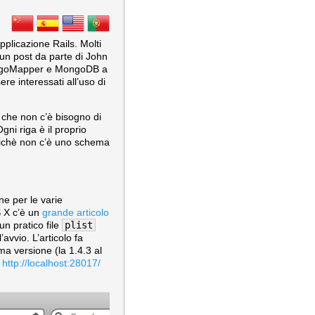
plicazione Rails. Molti
 un post da parte di John
MongoMapper e MongoDB a
re interessati all’uso di
 che non c’è bisogno di
ni riga è il proprio
Poichè non c’è uno schema
ne per le varie
 X c’è un
grande articolo
n pratico file
plist
vio. L’articolo fa
ma versione (la 1.4.3 al
e
http://localhost:28017/