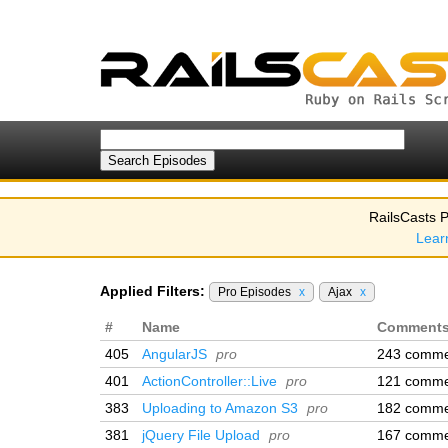
RailsCasts P
Lear
Applied Filters:
Pro Episodes
x
Ajax
x
#
Name
Comment
405
AngularJS
pro
243 comme
401
ActionController::Live
pro
121 comme
383
Uploading to Amazon S3
pro
182 comme
381
jQuery File Upload
pro
167 comme