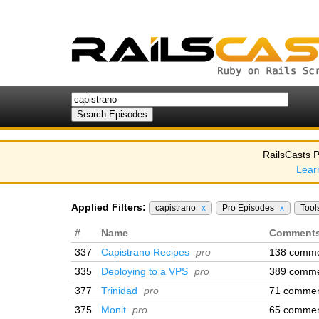
RailsCasts P
Lear
Applied Filters:
capistrano
x
Pro Episodes
x
Tool
#
Name
Comment
337
Capistrano Recipes
pro
138 comm
335
Deploying to a VPS
pro
389 comm
377
Trinidad
pro
71 comme
375
Monit
pro
65 comme