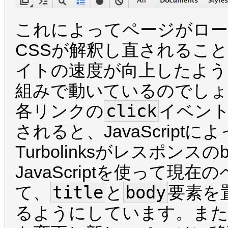
これによってページがロードさ
CSSが解釈し直されるこ
イトの速度が向上したよう
組みで動いているのでしょうか?
click
各リンクの
イベン
されると、JavaScrip
Turbolinksがレスポン
JavaScriptを使って
title
body
て、
と
要素を
るようにしています。またPus