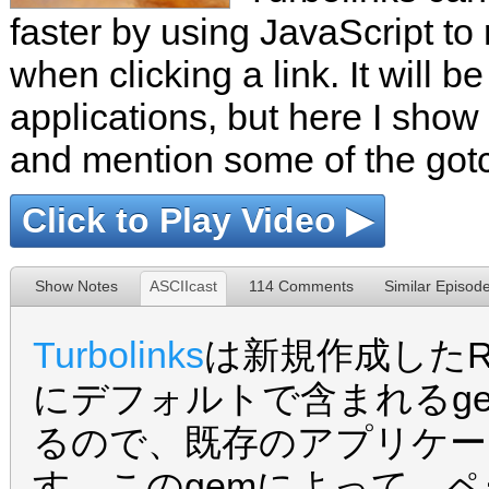
faster by using JavaScript to
when clicking a link. It will b
applications, but here I show 
and mention some of the got
Click to Play Video ▶
Show Notes
ASCIIcast
114 Comments
Similar Episod
Turbolinks
は新規作成したRa
にデフォルトで含まれるgem
るので、既存のアプリケー
す。このgemによって、