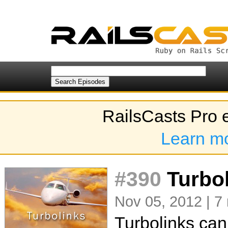
RailsCasts Pro 
Learn m
#390
Turbol
Nov 05, 2012 | 7
Turbolinks can