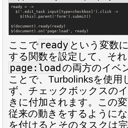
ready = ->

  $('.edit_task input[type=checkbox]').click ->

    $(this).parent('form').submit()

$(document).ready(ready)

$(document).on('page:load', ready)
ready
ここで
という変数
する関数を設定して、それ
page:load
の両方のイベ
ことで、Turbolinks
ず、チェックボックスの
きに付加されます。この変
従来の動きをするようにな
を付けるとそのタスクは完