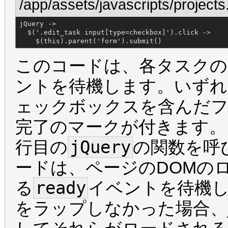
/app/assets/javascripts/projects.
jQuery ->

  $('.edit_task input[type=checkbox]').click ->

    $(this).parent('form').submit()
このコードは、各タスク
ントを待機します。いず
ェックボックスを含んだフ
完了のマークが付きます。
jQuery
行目の
の関数を呼
ードは、ページのDOMの
ready
る
イベントを待機
をラップしなかった場合、j