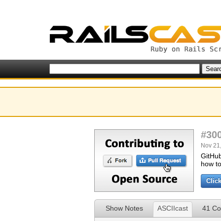
#30
Nov 21,
GitHub
how to
Clic
Show Notes
ASCIIcast
41 C