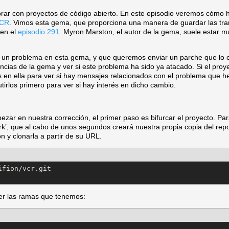
rar con proyectos de código abierto. En este episodio veremos cómo 
VCR
. Vimos esta gema, que proporciona una manera de guardar las tr
 en el
episodio 291
. Myron Marston, el autor de la gema, suele estar m
 problema en esta gema, y que queremos enviar un parche que lo co
ncias de la gema y ver si este problema ha sido ya atacado. Si el proye
en ella para ver si hay mensajes relacionados con el problema que he
irlos primero para ver si hay interés en dicho cambio.
zar en nuestra corrección, el primer paso es bifurcar el proyecto. Par
fork’, que al cabo de unos segundos creará nuestra propia copia del re
n y clonarla a partir de su URL.
fion/vcr.git

er las ramas que tenemos: