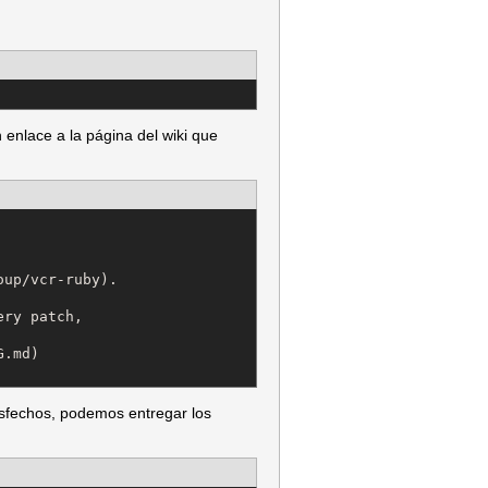
nlace a la página del wiki que
up/vcr-ruby).

ry patch,

.md)

isfechos, podemos entregar los