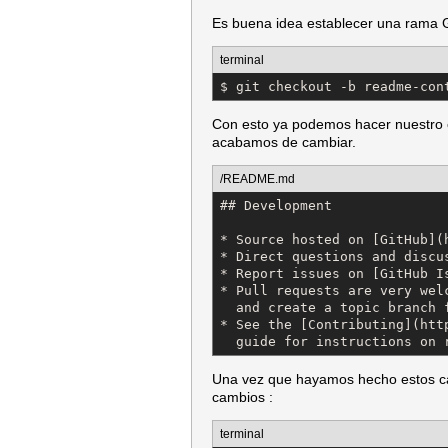
Es buena idea establecer una rama 
terminal
$ git checkout -b readme-con
Con esto ya podemos hacer nuestro c
acabamos de cambiar.
/README.md
## Development

* Source hosted on [GitHub](
* Direct questions and discu
* Report issues on [GitHub I
* Pull requests are very wel
  and create a topic branch 
* See the [Contributing](htt
  guide for instructions on 
Una vez que hayamos hecho estos 
cambios :
terminal