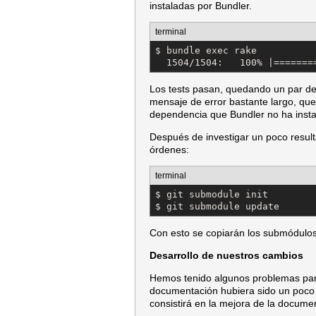
instaladas por Bundler.
terminal
$ bundle exec rake

  1504/1504:   100% |=======
Los tests pasan, quedando un par de
mensaje de error bastante largo, que
dependencia que Bundler no ha insta
Después de investigar un poco resulta
órdenes:
terminal
$ git submodule init

$ git submodule update
Con esto se copiarán los submódulos a
Desarrollo de nuestros cambios
Hemos tenido algunos problemas para
documentación hubiera sido un poco m
consistirá en la mejora de la docume