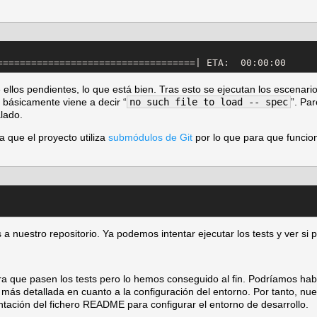
===================================| ETA:  00:00:00
 ellos pendientes, lo que está bien. Tras esto se ejecutan los escen
 básicamente viene a decir “
no such file to load -- spec
”. Pa
lado.
 que el proyecto utiliza
submódulos de Git
por lo que para que funcio
 nuestro repositorio. Ya podemos intentar ejecutar los tests y ver si 
 que pasen los tests pero lo hemos conseguido al fin. Podríamos habe
ás detallada en cuanto a la configuración del entorno. Por tanto, nue
ntación del fichero README para configurar el entorno de desarrollo.