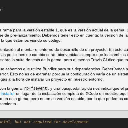
r

 rama para la versión estable 1, que es la versión actual de la gema.
ase de pre-lanzamiento. Debemos tener esto en cuenta: la versión de 
 la que estamos viendo su código.
ntación al montar el entorno de desarrollo de un proyecto. En este c
las peticiones de cambio serán bienvenidas siempre que los cambios
obre la suite de tests de la gema, pero al menos Travis CI dice que to
o que sabemos que utiliza Bundler para sus dependencias. Deberíamos p
error. Esto no es de extrañar porque la configuración varía de un sist
as a la hora de instalar un proyecto en nuestro entorno.
 con la gema
rb-fsevent
, y una búsqueda rápida nos indica que el 
nstaller
en lugar de la instalación completa de XCode en nuestro equip
do en esta gema, pero no en su versión estable, por lo que podemos cor
nzamiento.
seful, but not required for development.