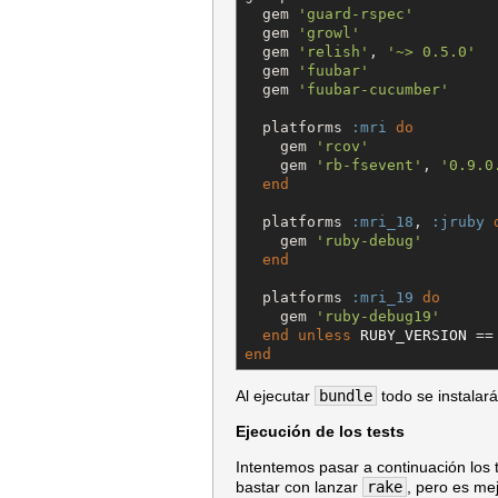
  gem 
'
guard-rspec
'
  gem 
'
growl
'
  gem 
'
relish
'
, 
'
~> 0.5.0
'
  gem 
'
fuubar
'
  gem 
'
fuubar-cucumber
'
  platforms 
:mri
do
    gem 
'
rcov
'
    gem 
'
rb-fsevent
'
, 
'
0.9.0
end
  platforms 
:mri_18
, 
:jruby
    gem 
'
ruby-debug
'
end
  platforms 
:mri_19
do
    gem 
'
ruby-debug19
'
end
unless
RUBY_VERSION
 ==
end
Al ejecutar
bundle
todo se instalar
Ejecución de los tests
Intentemos pasar a continuación los 
bastar con lanzar
rake
, pero es me