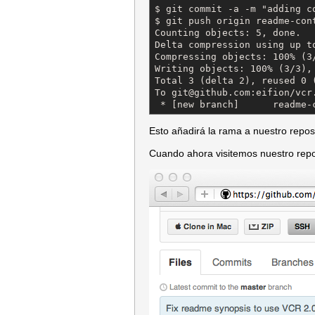
$ git commit -a -m "adding c
$ git push origin readme-cont
Counting objects: 5, done.

Delta compression using up to
Compressing objects: 100% (3/
Writing objects: 100% (3/3), 
Total 3 (delta 2), reused 0 (
To git@github.com:eifion/vcr.
 * [new branch]      readme-
Esto añadirá la rama a nuestro reposi
Cuando ahora visitemos nuestro repo