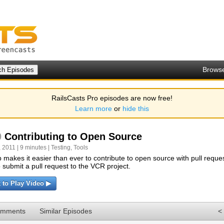
Brows
RailsCasts Pro episodes are now free!
Learn more
or
hide this
0
Contributing to Open Source
 2011 | 9 minutes |
Testing
,
Tools
 makes it easier than ever to contribute to open source with pull reque
 submit a pull request to the VCR project.
k to Play Video ▶
omments
Similar Episodes
<