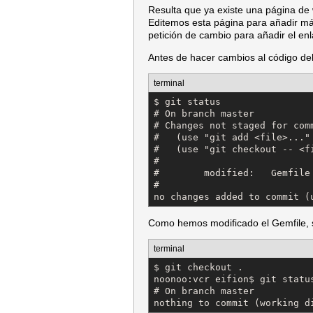
Resulta que ya existe una página de 
Editemos esta página para añadir m
petición de cambio para añadir el e
Antes de hacer cambios al código de
terminal
$ git status

# On branch master

# Changes not staged for comm
#   (use "git add <file>..."
#   (use "git checkout -- <f
#

#        modified:   Gemfile

#

no changes added to commit (
Como hemos modificado el Gemfile, 
terminal
$ git checkout .

noonoo:vcr eifion$ git status
# On branch master

nothing to commit (working d