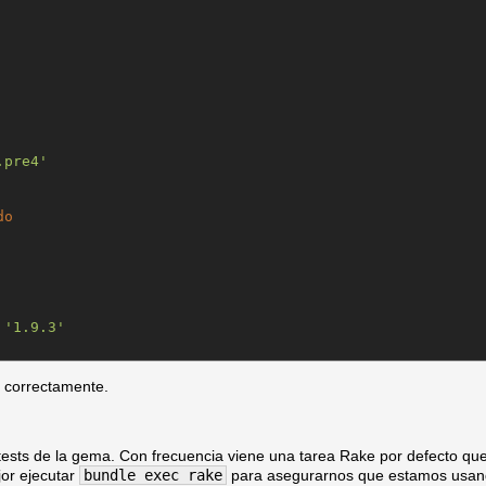
.pre4
'
do
 
'
1.9.3
'
á correctamente.
tests de la gema. Con frecuencia viene una tarea Rake por defecto que
jor ejecutar
bundle exec rake
para asegurarnos que estamos usand