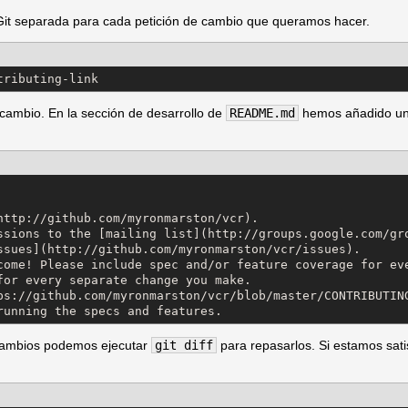
Git separada para cada petición de cambio que queramos hacer.
tributing-link
ambio. En la sección de desarrollo de
README.md
hemos añadido un e
http://github.com/myronmarston/vcr).

ssions to the [mailing list](http://groups.google.com/gro
ssues](http://github.com/myronmarston/vcr/issues).

come! Please include spec and/or feature coverage for eve
for every separate change you make.

ps://github.com/myronmarston/vcr/blob/master/CONTRIBUTING
running the specs and features.
cambios podemos ejecutar
git diff
para repasarlos. Si estamos sat