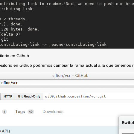
ontributing link to readme."Next we need to push our bran
ributing-link

 2 threads.

3), done.

328 bytes, done.

delta 0)

git

contributing-link -> readme-contributing-link
torio en Github.
sitorio en Github podremos cambiar la rama actual a la que tenemos r