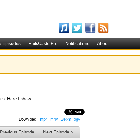
e Episodes
RailsCasts Pro
Notifications
About
sts. Here I show
Download:
mp4
m4v
webm
ogv
 Previous Episode
Next Episode >