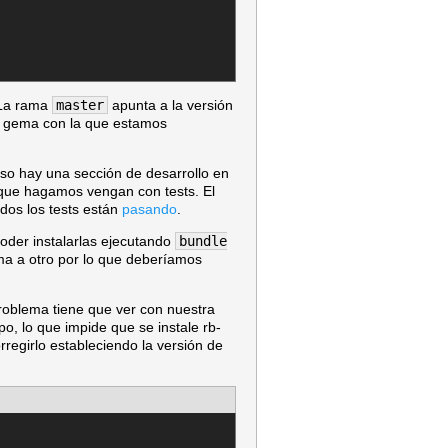
 La rama
master
apunta a la versión
la gema con la que estamos
aso hay una sección de desarrollo en
 que hagamos vengan con tests. El
dos los tests están
pasando
.
oder instalarlas ejecutando
bundle
ema a otro por lo que deberíamos
problema tiene que ver con nuestra
o, lo que impide que se instale rb-
regirlo estableciendo la versión de