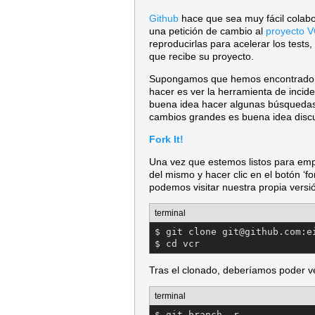
Github
hace que sea muy fácil colabo
una petición de cambio al
proyecto 
reproducirlas para acelerar los tests,
que recibe su proyecto.
Supongamos que hemos encontrado un
hacer es ver la herramienta de incide
buena idea hacer algunas búsquedas 
cambios grandes es buena idea discut
Fork It!
Una vez que estemos listos para empe
del mismo y hacer clic en el botón ‘
podemos visitar nuestra propia versió
terminal
$ git clone git@github.com:ei
$ cd vcr
Tras el clonado, deberíamos poder v
terminal
$ git branch -r
