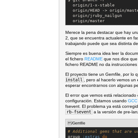
  origin/1-x-stable

  origin/HEAD -> origin/maste
  origin/jruby_nailgun

  origin/master
Merece la pena destacar que hay una
2, que se encuentra actualente en f
trabajando puede que sea distinta de
Siempre es buena idea leer la docume
el fichero
README
que nos dice que 
fichero README no da instrucciones s
El proyecto tiene un Gemfile, por l
install
, pero al hacerlo vemos un 
esperar encontrarnos con algunas peg
El error que vemos está relacionado
configuración. Estamos usando
GCC I
fsevent. El problema ya está corregi
rb-fsevent
a la versión de pre-la
/Gemfile
# Additional gems that are u
group 
:extras
do