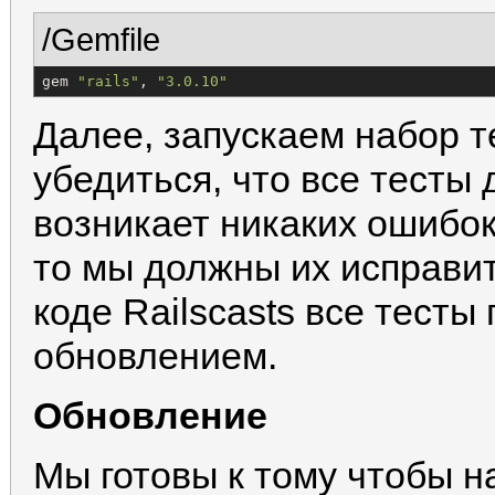
/Gemfile
gem 
"
rails
"
, 
"
3.0.10
"
Далее, запускаем набор т
убедиться, что все тесты 
возникает никаких ошибок 
то мы должны их исправит
коде Railscasts все тесты
обновлением.
Обновление
Мы готовы к тому чтобы н