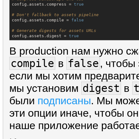
config.assets.compress = 
true
# Don't fallback to assets pipeline
config.assets.compile = 
false
# Generate digests for assets URLs
config.assets.digest = 
true
В production нам нужно сж
compile
false
в
, чтобы 
если мы хотим предварите
digest
мы установим
в
были
подписаны
. Мы мож
эти опции иначе, чтобы он
наше приложение работает