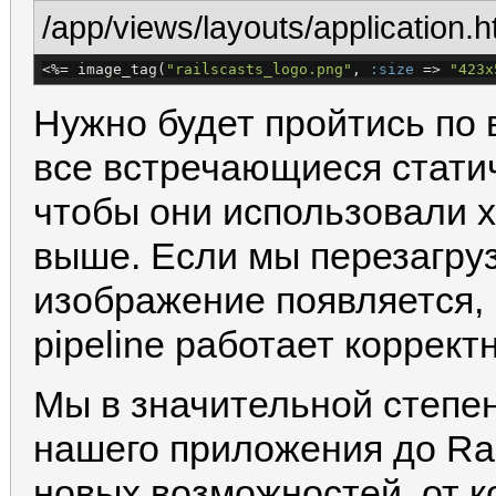
/app/views/layouts/application.h
<%=
 image_tag(
"
railscasts_logo.png
"
, 
:size
 => 
"
423x
Нужно будет пройтись по
все встречающиеся статич
чтобы они использовали х
выше. Если мы перезагруз
изображение появляется, ч
pipeline работает корректн
Мы в значительной степе
нашего приложения до Rai
новых возможностей, от 