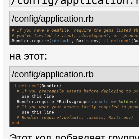
/config/application.
/config/application.rb
# If you have a Gemfile, require the gems listed th
# you've limited to :test, :development, or :produc
Bundler
.require(
:default
, 
Rails
.env) 
if
defined?
(
Bu
на этот:
/config/application.rb
if
defined?
(
Bundler
)

# If you precompile assets before deploying to pr
    use this line

Bundler
.require *
Rails
.groups(
:assets
 => 
%w(
devel
# If you want your assets lazily compiled in prod
    use this line

# Bundler.require(:default, :assets, Rails.env)
end
Этот код добавляет групп