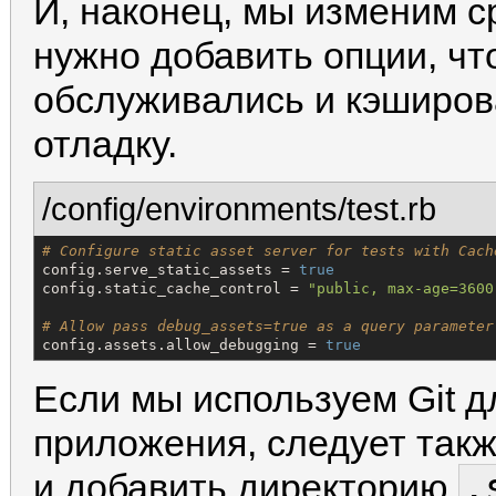
И, наконец, мы изменим с
нужно добавить опции, чт
обслуживались и кэширов
отладку.
/config/environments/test.rb
# Configure static asset server for tests with Cach
config.serve_static_assets = 
true
config.static_cache_control = 
"
public, max-age=3600
# Allow pass debug_assets=true as a query parameter
config.assets.allow_debugging = 
true
Если мы используем Git д
приложения, следует так
.
и добавить директорию