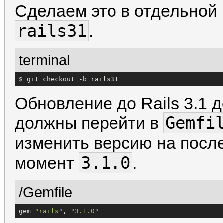
Сделаем это в отдельной 
rails31
.
terminal
$ git checkout -b rails31
Обновление до Rails 3.1 
Gemfi
должны перейти в
изменить версию на посл
3.1.0
момент
.
/Gemfile
gem 
"
rails
"
, 
"
3.1.0
"