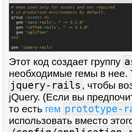
# Gems used only for assets and not required
# in production environments by default.
group 
:assets
do
  gem 
'
sass-rails
'
, 
"
 ~> 3.1.0
"
  gem 
'
coffee-rails
'
, 
"
 ~> 3.1.0
"
  gem 
'
uglifier
'
end
gem 
'
jquery-rails
'
a
Этот код создает группу
необходимые гемы в нее. 
jquery-rails
, чтобы в
jQuery. (Если вы предпочи
prototype-r
то есть
гем
использовать вместо этог