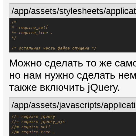
/app/assets/stylesheets/applica
/*
*=
require_self
*=
require_tree
.
*/
/*
остальная
часть
файла
опущена
*/
Можно сделать то же сам
но нам нужно сделать нем
также включить jQuery.
/app/assets/javascripts/applicati
//= require jquery
//= require jquery_ujs
//= require_self
//= require_tree .