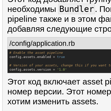
Bundler
необходимы
. П
pipeline также и в этом ф
добавляя следующие стро
/config/application.rb
# Enable the asset pipeline
config.assets.enabled = 
true
# Version of your assets, change this if you want t
config.assets.version = 
'
1.0
'
Этот код включает asset p
номер версии. Этот номер
хотим изменить assets.