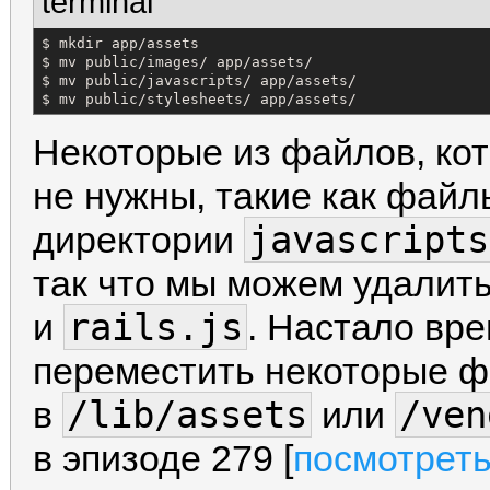
terminal
$ mkdir app/assets

$ mv public/images/ app/assets/

$ mv public/javascripts/ app/assets/

$ mv public/stylesheets/ app/assets/
Некоторые из файлов, ко
не нужны, такие как файлы
javascripts
директории
так что мы можем удалит
rails.js
и
. Настало вр
переместить некоторые фа
/lib/assets
/ven
в
или
в эпизоде 279 [
посмотрет