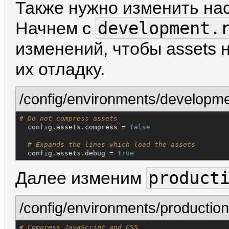
Также нужно изменить на
development.
Начнем с
изменений, чтобы assets 
их отладку.
/config/environments/developme
# Do not compress assets
  config.assets.compress = 
false
# Expands the lines which load the assets
  config.assets.debug = 
true
product
Далее изменим
/config/environments/production
# Compress JavaScript and CSS