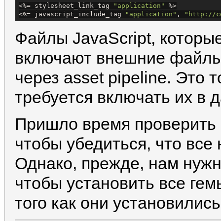
<%=
 stylesheet_link_tag 
"
application
"
%>
<%=
 javascript_include_tag 
"
application
"
, 
"
http://c
Файлы JavaScript, которы
включают внешние файлы,
через asset pipeline. Это 
требуется включать их в 
Пришло время проверить 
чтобы убедиться, что все
Однако, прежде, нам нуж
чтобы установить все гем
того как они установилис