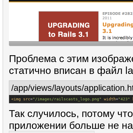
Проблема с этим изображе
статично вписан в файл la
/app/views/layouts/application.h
<img
src
=
"
/images/railscasts_logo.png
"
width
=
"
423
"
Так случилось, потому чт
приложении больше не на