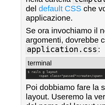
del
default CSS
che vo
applicazione.
Se ora invochiamo il 
argomenti, dovrebbe cr
application.css
:
terminal
$ rails g layout

      <span class="passed">create</span> 
Poi dobbiamo fare la st
layout. Useremo la ve