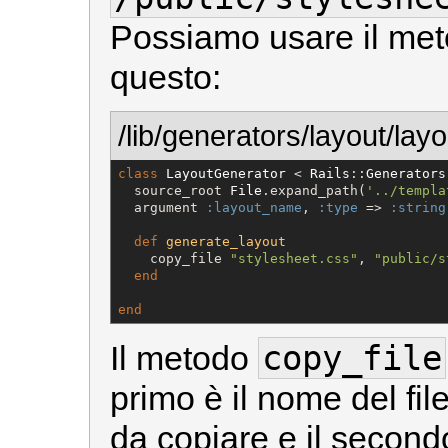
Possiamo usare il me
questo:
/lib/generators/layout/lay
class
LayoutGenerator
 < 
Rails
::
Generators
  source_root 
File
.expand_path(
'
../templa
  argument 
:layout_name
, 
:type
 => 
:string
def
generate_layout
    copy_file 
"
stylesheet.css
"
, 
"
public/s
end
end
copy_file
Il metodo
primo è il nome del fil
da copiare e il secondo