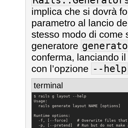
Rails::Generator
implica che si dovrà 
parametro al lancio de
stesso modo di come si 
generato
generatore
conferma, lanciando i
--help
con l’opzione
terminal
$ rails g layout --help

Usage:

  rails generate layout NAME [options]

Runtime options:

  -f, [--force]    # Overwrite files that 
  -p, [--pretend]  # Run but do not make a