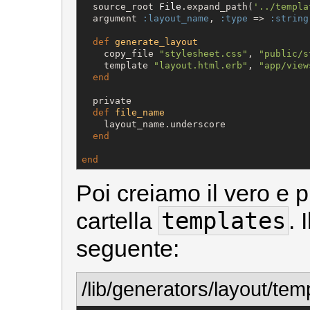
  source_root 
File
.expand_path(
'
../templa
  argument 
:layout_name
, 
:type
 => 
:string
def
generate_layout
    copy_file 
"
stylesheet.css
"
, 
"
public/s
    template 
"
layout.html.erb
"
, 
"
app/view
end
  private

def
file_name
    layout_name.underscore

end
end
Poi creiamo il vero e p
templates
cartella
. 
seguente:
/lib/generators/layout/tem