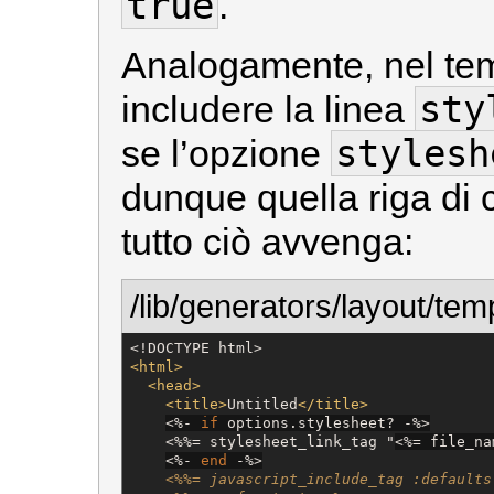
true
.
Analogamente, nel tem
sty
includere la linea
stylesh
se l’opzione
dunque quella riga di 
tutto ciò avvenga:
/lib/generators/layout/tem
<!DOCTYPE html>
<html>
<head>
<title>
Untitled
</title>
<%-
if
 options.stylesheet? 
-%>
<
%%= stylesheet_link_tag "
<%=
 file_na
<%-
end
-%>
<%%= javascript_include_tag :defaults