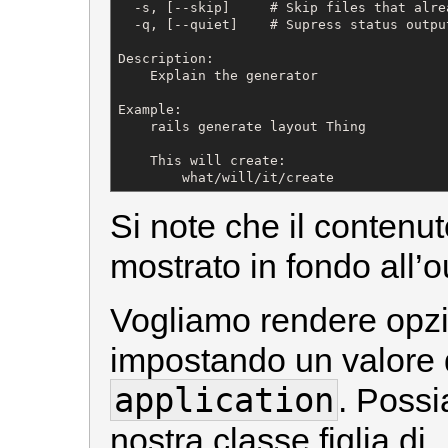
  -s, [--skip]     # Skip files that alrea
  -q, [--quiet]    # Supress status output
Description:

    Explain the generator

Example:

    rails generate layout Thing

    This will create:

        what/will/it/create
Si note che il contenut
mostrato in fondo all’o
Vogliamo rendere opzi
impostando un valore d
application
. Possi
nostra classe figlia di