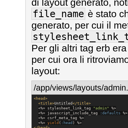
di layout generato, no
file_name
è stato ch
generato, per cui il m
stylesheet_link_
Per gli altri tag erb er
per cui ora li ritroviam
layout:
/app/views/layouts/admin.
<head>
<title>
Untitled
</title>
<%=
 stylesheet_link_tag 
"
admin
"
%>
<%=
 javascript_include_tag 
:defaults
%>
<%=
 csrf_meta_tag 
%>
<%=
yield
(
:head
) 
%>
</head>