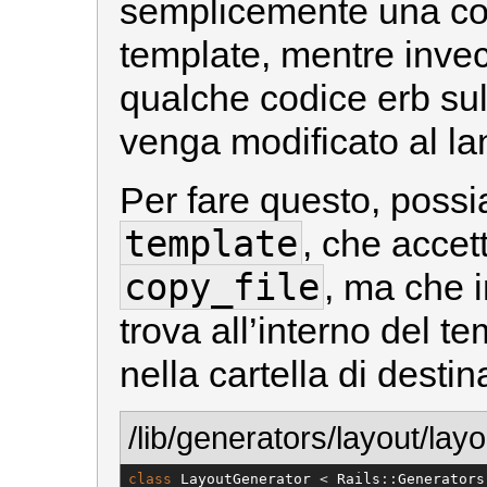
semplicemente una copi
template, mentre inve
qualche codice erb su
venga modificato al la
Per fare questo, poss
template
, che accett
copy_file
, ma che i
trova all’interno del t
nella cartella di desti
/lib/generators/layout/lay
class
LayoutGenerator
 < 
Rails
::
Generators