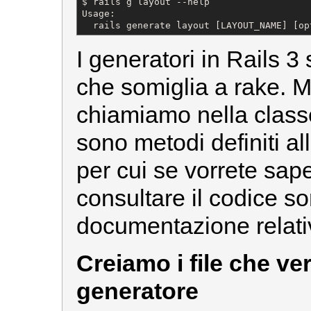
$ rails g layout --help

Usage:

  rails generate layout [LAYOUT_NAME] [op
I generatori in Rails 3 
che somiglia a rake. M
chiamiamo nella class
sono metodi definiti al
per cui se vorrete sape
consultare il codice so
documentazione relati
Creiamo i file che ve
generatore