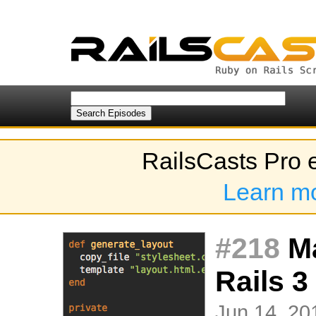
RailsCasts Pro 
Learn m
#218
Ma
Rails 3
Jun 14, 20