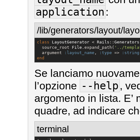
application
:
/lib/generators/layout/lay
class
LayoutGenerator
 < 
Rails
::
Generators
  source_root 
File
.expand_path(
'
../templa
  argument 
:layout_name
, 
:type
 => 
:string
end
Se lanciamo nuovamen
--help
l’opzione
, ve
argomento in lista. E’ 
quadre, ad indicare c
terminal