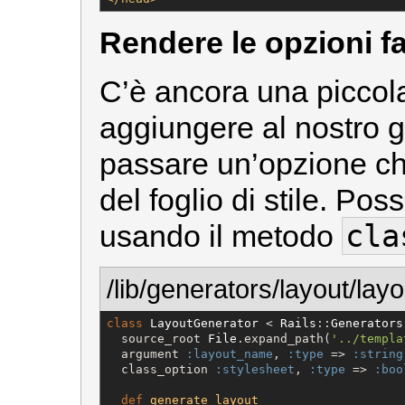
Rendere le opzioni fa
C’è ancora una piccol
aggiungere al nostro ge
passare un’opzione c
del foglio di stile. Po
cla
usando il metodo
/lib/generators/layout/lay
class
LayoutGenerator
 < 
Rails
::
Generators
  source_root 
File
.expand_path(
'
../templa
  argument 
:layout_name
, 
:type
 => 
:string
  class_option 
:stylesheet
, 
:type
 => 
:boo
def
generate_layout