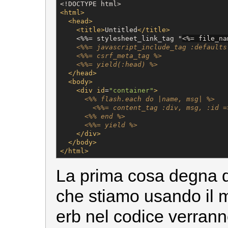
<!DOCTYPE html>
<html>
<head>
<title>
Untitled
</title>
<
%%= stylesheet_link_tag "
<%=
 file_na
<%%= javascript_include_tag :defaults
<%%= csrf_meta_tag %>
<%%= yield(:head) %>
</head>
<body>
<div
id
=
"
container
"
>
<%% flash.each do |name, msg| %>
<%%= content_tag :div, msg, :id =
<%% end %>
<%%= yield %>
</div>
</body>
</html>
La prima cosa degna 
che stiamo usando il
erb nel codice verranno