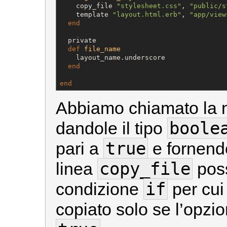
    copy_file 
"
stylesheet.css
"
, 
"
public/s
    template 
"
layout.html.erb
"
, 
"
app/view
end
  private

def
file_name
    layout_name.underscore

end
end
Abbiamo chiamato la 
boole
dandole il tipo
true
pari a
e fornendo
copy_file
linea
poss
if
condizione
per cui 
copiato solo se l’opzi