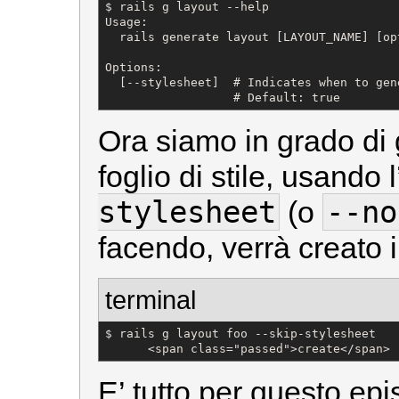
$ rails g layout --help

Usage:

  rails generate layout [LAYOUT_NAME] [opt
Options:

  [--stylesheet]  # Indicates when to gen
                  # Default: true
Ora siamo in grado di 
foglio di stile, usando
stylesheet
--no
(o
facendo, verrà creato il
terminal
$ rails g layout foo --skip-stylesheet

      <span class="passed">create</span> 
E’ tutto per questo epi