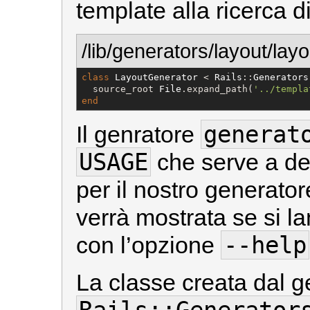
template alla ricerca di 
/lib/generators/layout/lay
class
LayoutGenerator
 < 
Rails
::
Generators
  source_root 
File
.expand_path(
'
../templa
end
generat
Il genratore
USAGE
che serve a de
per il nostro generat
verrà mostrata se si la
--help
con l’opzione
La classe creata dal g