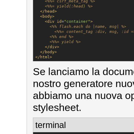
<%%= csrf_meta_tag %>
<%%= yield(:head) %>
</head>
<body>
<div
id
=
"
container
"
>
<%% flash.each do |name, msg| %>
<%%= content_tag :div, msg, :id =
<%% end %>
<%%= yield %>
</div>
</body>
</html>
Se lanciamo la documen
nostro generatore nu
abbiamo una nuova opz
stylesheet.
terminal