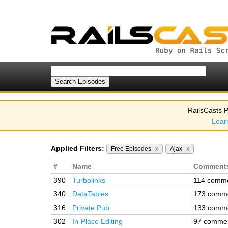
RailsCasts P
Lear
Applied Filters:
Free Episodes
x
Ajax
x
#
Name
Comment
390
Turbolinks
114 comm
340
DataTables
173 comm
316
Private Pub
133 comm
302
In-Place Editing
97 comme