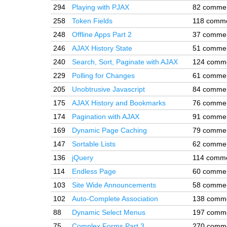
294
Playing with PJAX
82 comme
258
Token Fields
118 comm
248
Offline Apps Part 2
37 comme
246
AJAX History State
51 comme
240
Search, Sort, Paginate with AJAX
124 comm
229
Polling for Changes
61 comme
205
Unobtrusive Javascript
84 comme
175
AJAX History and Bookmarks
76 comme
174
Pagination with AJAX
91 comme
169
Dynamic Page Caching
79 comme
147
Sortable Lists
62 comme
136
jQuery
114 comm
114
Endless Page
60 comme
103
Site Wide Announcements
58 comme
102
Auto-Complete Association
138 comm
88
Dynamic Select Menus
197 comm
75
Complex Forms Part 3
270 comm