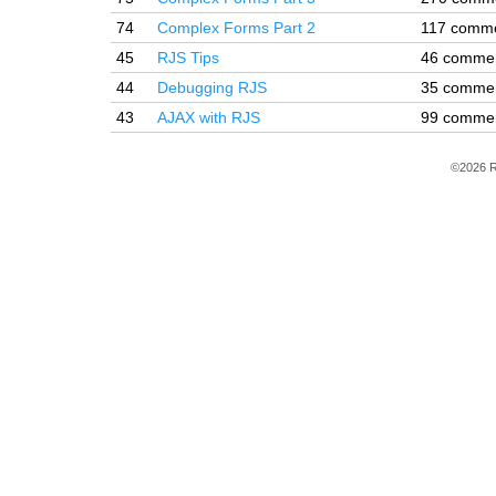
74
Complex Forms Part 2
117 comm
45
RJS Tips
46 comme
44
Debugging RJS
35 comme
43
AJAX with RJS
99 comme
©2026 R